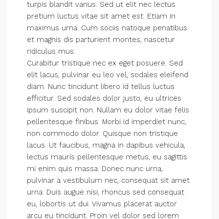
turpis blandit varius. Sed ut elit nec lectus
pretium luctus vitae sit amet est. Etiam in
maximus urna. Cum sociis natoque penatibus
et magnis dis parturient montes, nascetur
ridiculus mus.
Curabitur tristique nec ex eget posuere. Sed
elit lacus, pulvinar eu leo vel, sodales eleifend
diam. Nunc tincidunt libero id tellus luctus
efficitur. Sed sodales dolor justo, eu ultrices
ipsum suscipit non. Nullam eu dolor vitae felis
pellentesque finibus. Morbi id imperdiet nunc,
non commodo dolor. Quisque non tristique
lacus. Ut faucibus, magna in dapibus vehicula,
lectus mauris pellentesque metus, eu sagittis
mi enim quis massa. Donec nunc urna,
pulvinar a vestibulum nec, consequat sit amet
urna. Duis augue nisi, rhoncus sed consequat
eu, lobortis ut dui. Vivamus placerat auctor
arcu eu tincidunt. Proin vel dolor sed lorem