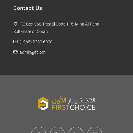
Contact Us
P.O Box 568, Postal Code 116, Mina Al-Fahal,
Sultanate of Oman
(+968) 2230 6000
admin@fc.om