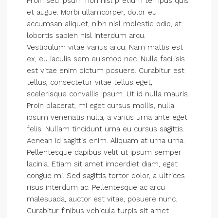
Proin sed ipsum non nisl pretium tempus quis
et augue. Morbi ullamcorper, dolor eu
accumsan aliquet, nibh nisl molestie odio, at
lobortis sapien nisl interdum arcu.
Vestibulum vitae varius arcu. Nam mattis est
ex, eu iaculis sem euismod nec. Nulla facilisis
est vitae enim dictum posuere. Curabitur est
tellus, consectetur vitae tellus eget,
scelerisque convallis ipsum. Ut id nulla mauris.
Proin placerat, mi eget cursus mollis, nulla
ipsum venenatis nulla, a varius urna ante eget
felis. Nullam tincidunt urna eu cursus sagittis.
Aenean id sagittis enim. Aliquam at urna urna.
Pellentesque dapibus velit ut ipsum semper
lacinia. Etiam sit amet imperdiet diam, eget
congue mi. Sed sagittis tortor dolor, a ultrices
risus interdum ac. Pellentesque ac arcu
malesuada, auctor est vitae, posuere nunc.
Curabitur finibus vehicula turpis sit amet