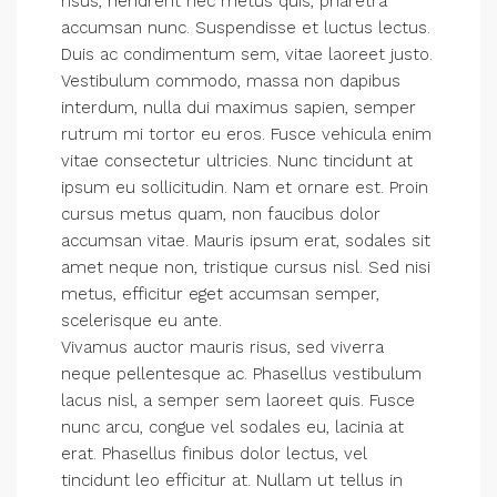
risus, hendrerit nec metus quis, pharetra
accumsan nunc. Suspendisse et luctus lectus.
Duis ac condimentum sem, vitae laoreet justo.
Vestibulum commodo, massa non dapibus
interdum, nulla dui maximus sapien, semper
rutrum mi tortor eu eros. Fusce vehicula enim
vitae consectetur ultricies. Nunc tincidunt at
ipsum eu sollicitudin. Nam et ornare est. Proin
cursus metus quam, non faucibus dolor
accumsan vitae. Mauris ipsum erat, sodales sit
amet neque non, tristique cursus nisl. Sed nisi
metus, efficitur eget accumsan semper,
scelerisque eu ante.
Vivamus auctor mauris risus, sed viverra
neque pellentesque ac. Phasellus vestibulum
lacus nisl, a semper sem laoreet quis. Fusce
nunc arcu, congue vel sodales eu, lacinia at
erat. Phasellus finibus dolor lectus, vel
tincidunt leo efficitur at. Nullam ut tellus in