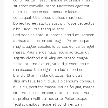
condimentum, eget tristique ex pretium. Nunc
sit amet convallis lorem. Maecenas eget est
enim. Sed scelerisque posuere lacus et
consequat. Ut ultrices ultrices maximus.
Donec laoreet sagittis suscipit. Fusce vel lectus
nibh. Nam vitae tristique ante.
Sed sodales ante ut lobortis interdum. Aenean
at risus a est euismod feugiat. Pellentesque
magna augue, sodales id cursus eu, varius eget
massa. Mauris eros nulla, iaculis ac tellus ut,
sagittis eleifend nisl. Aliquam ornare magna
tincidunt urna dictum, vitae dignissim lectus
malesuada. Nam dignissim lacinia orci eu
blandit. Etiam in blandit lacus. Nunc quis
aliquam felis. Proin id ligula bibendum, convallis
nulla eu, porttitor massa. Mauris feugiat, magna
sit amet iaculis tempor, erat dui suscipit nunc,
ut pretium velit dui nec ante. Pellentesque
feugiat dapibus neque et condimentum.